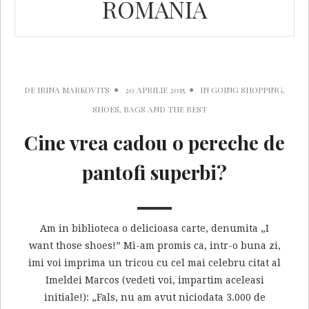
ROMANIA
DE
IRINA MARKOVITS
20 APRILIE 2015
IN
GOING SHOPPING
,
SHOES, BAGS AND THE REST
Cine vrea cadou o pereche de
pantofi superbi?
Am in biblioteca o delicioasa carte, denumita „I
want those shoes!” Mi-am promis ca, intr-o buna zi,
imi voi imprima un tricou cu cel mai celebru citat al
Imeldei Marcos (vedeti voi, impartim aceleasi
initiale!): „Fals, nu am avut niciodata 3.000 de