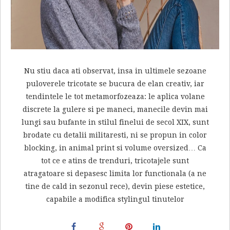
Nu stiu daca ati observat, insa in ultimele sezoane
puloverele tricotate se bucura de elan creativ, iar
tendintele le tot metamorfozeaza: le aplica volane
discrete la gulere si pe maneci, manecile devin mai
lungi sau bufante in stilul finelui de secol XIX, sunt
brodate cu detalii militaresti, ni se propun in color
blocking, in animal print si volume oversized… Ca
tot ce e atins de trenduri, tricotajele sunt
atragatoare si depasesc limita lor functionala (a ne
tine de cald in sezonul rece), devin piese estetice,
capabile a modifica stylingul tinutelor