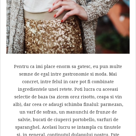
Pentru ca imi place enorm sa gatesc, eu pun multe
semne de egal intre gastronomie si moda. Mai
concret, intre felul in care pot fi combinate
ingredientele unei retete. Poti lucra cu aceeasi
selectie de baza (sa zicem orez risotto, ceapa si vin
alb), dar ceea ce adaugi schimba finalul: parmezan,
un varf de sofran, un manunchi de frunze de
salvie, bucati de ciuperci portobello, varfuri de
sparanghel. Acelasi lucru se intampla cu tinutele
si, in general, continutul dulapului nostru. Este