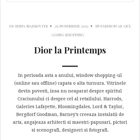
DE
IRINA MARKOVITS
26 NOIEMBRIE 2012
IN
FASHION AS ART
,
GOING SHOPPING
Dior la Printemps
In perioada asta a anului, window shopping-ul
(online sau offline) capata o alta turnura. Vitrinele
devin povesti, insa nu neaparat despre spiritul
Craciunului ci despre cel al retailului. Harrods,
Galeries Lafayette, Bloomingdales, Lord & Taylor,
Bergdorf Goodman, Barney’s creeaza instalatii de
arta, angajeaza arhitecti si maestri-papusari, pictori
si scenografi, designeri si fotografi.