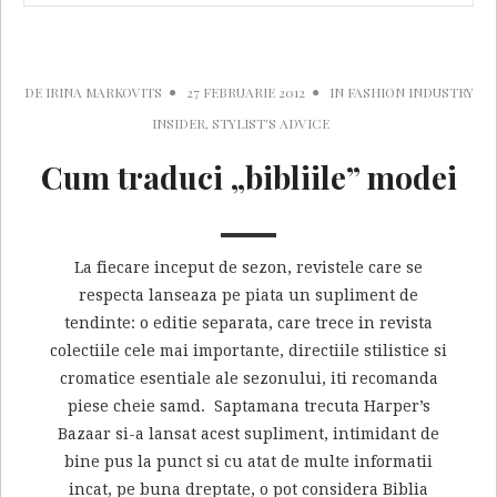
DE
IRINA MARKOVITS
27 FEBRUARIE 2012
IN
FASHION INDUSTRY
INSIDER
,
STYLIST'S ADVICE
Cum traduci „bibliile” modei
La fiecare inceput de sezon, revistele care se
respecta lanseaza pe piata un supliment de
tendinte: o editie separata, care trece in revista
colectiile cele mai importante, directiile stilistice si
cromatice esentiale ale sezonului, iti recomanda
piese cheie samd. Saptamana trecuta Harper’s
Bazaar si-a lansat acest supliment, intimidant de
bine pus la punct si cu atat de multe informatii
incat, pe buna dreptate, o pot considera Biblia