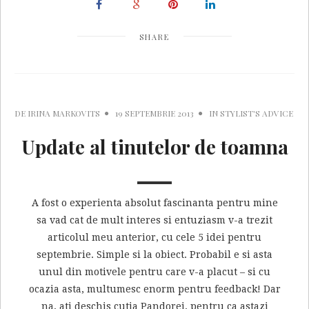
SHARE
DE
IRINA MARKOVITS
19 SEPTEMBRIE 2013
IN
STYLIST'S ADVICE
Update al tinutelor de toamna
A fost o experienta absolut fascinanta pentru mine
sa vad cat de mult interes si entuziasm v-a trezit
articolul meu anterior, cu cele 5 idei pentru
septembrie. Simple si la obiect. Probabil e si asta
unul din motivele pentru care v-a placut – si cu
ocazia asta, multumesc enorm pentru feedback! Dar
na, ati deschis cutia Pandorei, pentru ca astazi