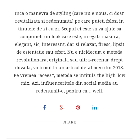
Inca o manevra de styling (care nu e noua, ci doar
revitalizata si redenumita) pe care puteti folosi in
tinutele de zi cu zi. Scopul ei este sa va ajute sa
compuneti un look care este, in egala masura,
elegant, sic, interesant, dar si relaxat, firesc, lipsit
de ostentatie sau efort. Nu e nicidecum o metoda
revolutionara, originala sau ultra-recenta: drept
dovada, va trimit la un articol de-al meu din 2018.
Pe vremea “aceea”, metoda se intitula the high-low
mix. Azi, influenceritele din social media au
redenumit-o, pentru ca… well,
SHARE