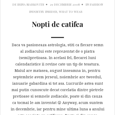
DE
IRINA MARKOVITS
29 DECEMBRIE 2008
IN
FASHION
INDUSTRY INSIDER
,
WHAT TO WEAR
Nopti de catifea
Daca va pasioneaza astrologia, stiti ca fiecare semn
al zodiacului este reprezentat de o piatra
(semi)pretioasa. In acelasi fel, fiecarei luni
calendaristice ii revine cate un tip de tesatura.
Maiul are matasea, august inseamna in, pentru
septembrie avem jerseul, noiembrie are tweedul,
ianuarie gabardina si tot asa. Lucrurile astea sunt
mai putin cunoscute decat corelatia dintre pietrele
pretioase si semnele zodiacale, poate si din cauza
ca tocmai le-am inventat 😛 Anyway, acum suntem
in decembrie, iar pentru mine ultima luna a anului