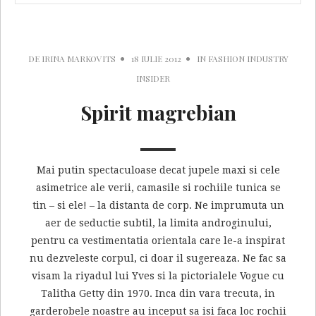
DE
IRINA MARKOVITS
18 IULIE 2012
IN
FASHION INDUSTRY
INSIDER
Spirit magrebian
Mai putin spectaculoase decat jupele maxi si cele
asimetrice ale verii, camasile si rochiile tunica se
tin – si ele! – la distanta de corp. Ne imprumuta un
aer de seductie subtil, la limita androginului,
pentru ca vestimentatia orientala care le-a inspirat
nu dezveleste corpul, ci doar il sugereaza. Ne fac sa
visam la riyadul lui Yves si la pictorialele Vogue cu
Talitha Getty din 1970. Inca din vara trecuta, in
garderobele noastre au inceput sa isi faca loc rochii