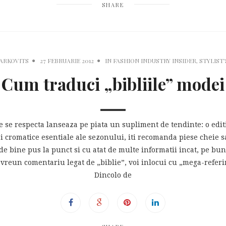
SHARE
MARKOVITS
27 FEBRUARIE 2012
IN
FASHION INDUSTRY INSIDER
,
STYLIST'
Cum traduci „bibliile” modei
e se respecta lanseaza pe piata un supliment de tendinte: o editie
ce si cromatice esentiale ale sezonului, iti recomanda piese chei
de bine pus la punct si cu atat de multe informatii incat, pe bu
reun comentariu legat de „biblie”, voi inlocui cu „mega-referint
Dincolo de