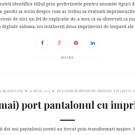
teti identifica stilul prin preferintele pentru anumite tipuri d
m gandit sa scriu despre cum ar trebui sa evaluati imprimeuril
evoie de nici un fel de explicatie de-a mea ca sa observati ca n
digitale aidoma, nu intalnesti doua imprimeuri de leopard ale 
SHARE
A MARKOVITS
15 IULIE 2013
IN
FASHION INDUSTRY INSIDER
,
STYLIST'S 
(mai) port pantalonul cu imp
ii doi ani pantalonii nostri au trecut prin transformari majore. 