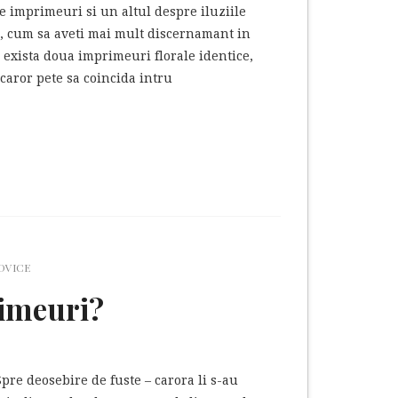
e imprimeuri si un altul despre iluziile
e, cum sa aveti mai mult discernamant in
u exista doua imprimeuri florale identice,
caror pete sa coincida intru
ADVICE
rimeuri?
Spre deosebire de fuste – carora li s-au