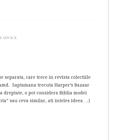
S ADVICE
 separata, care trece in revista colectiile
e samd. Saptamana trecuta Harper’s Bazaar
na dreptate, o pot considera Biblia modei
a” sau ceva similar, ati inteles ideea….)