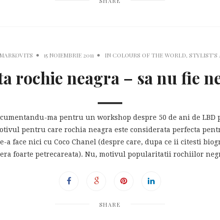
SHARE
 MARKOVITS
15 NOIEMBRIE 2011
IN
COLOURS OF THE WORLD
,
STYLIST'S
a rochie neagra – sa nu fie n
ocumentandu-ma pentru un workshop despre 50 de ani de LBD pe 
otivul pentru care rochia neagra este considerata perfecta pentr
de-a face nici cu Coco Chanel (despre care, dupa ce ii citesti biog
era foarte petrecareata). Nu, motivul popularitatii rochiilor neg
SHARE