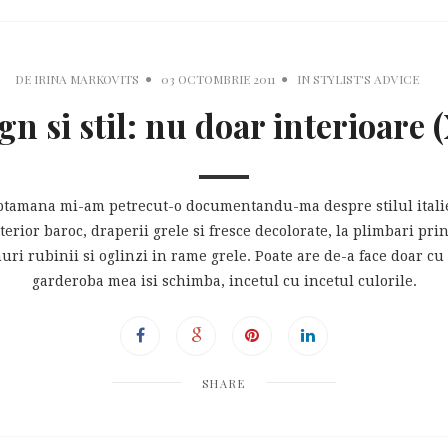
DE
IRINA MARKOVITS
03 OCTOMBRIE 2011
IN
STYLIST'S ADVICE
gn si stil: nu doar interioare (
aptamana mi-am petrecut-o documentandu-ma despre stilul italie
terior baroc, draperii grele si fresce decolorate, la plimbari pri
nuri rubinii si oglinzi in rame grele. Poate are de-a face doar cu
garderoba mea isi schimba, incetul cu incetul culorile.
SHARE