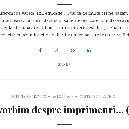
ndiferent de varsta, stil, educatie… Stiu ca de multe ori ne baza
conformeaza, dar doar daca stim sa le alegem corect. In dese caz
 asteptarilor noastre. Uitam ca intre alegerea estetica, vizuala s
 selectarea lor in functie de iluziile optice pe care le creeaza. 
SHARE
DE
IRINA MARKOVITS
26 IULIE 2013
IN
STYLIST'S ADVICE
vorbim despre imprimeuri… (