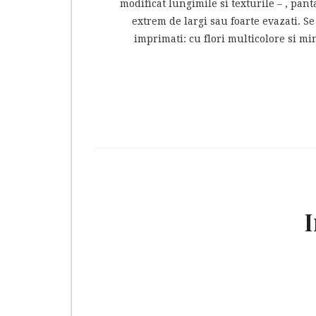
modificat lungimile si texturile – , pan
extrem de largi sau foarte evazati. S
imprimati: cu flori multicolore si mi
I