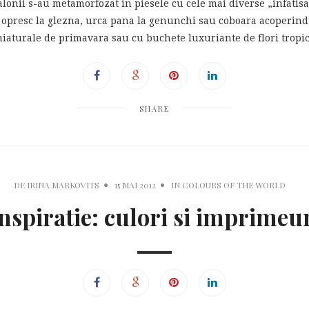
talonii s-au metamorfozat in piesele cu cele mai diverse „infati
e opresc la glezna, urca pana la genunchi sau coboara acoperind 
niaturale de primavara sau cu buchete luxuriante de flori tropic
SHARE
DE
IRINA MARKOVITS
15 MAI 2012
IN
COLOURS OF THE WORLD
nspiratie: culori si imprimeu