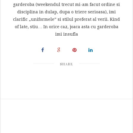
garderoba (weekendul trecut mi-am facut ordine si
disciplina in dulap, dupa o triere serioasa), imi
clarific „uniformele” si stilul preferat al verii. Kind
of late, stiu… In orice caz, joaca asta cu garderoba
imi insufla
SHARE