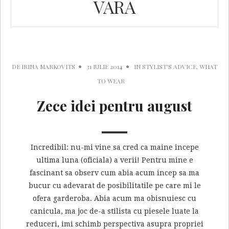
VARA
DE
IRINA MARKOVITS
31 IULIE 2014
IN
STYLIST'S ADVICE
,
WHAT
TO WEAR
Zece idei pentru august
Incredibil: nu-mi vine sa cred ca maine incepe
ultima luna (oficiala) a verii! Pentru mine e
fascinant sa observ cum abia acum incep sa ma
bucur cu adevarat de posibilitatile pe care mi le
ofera garderoba. Abia acum ma obisnuiesc cu
canicula, ma joc de-a stilista cu piesele luate la
reduceri, imi schimb perspectiva asupra propriei