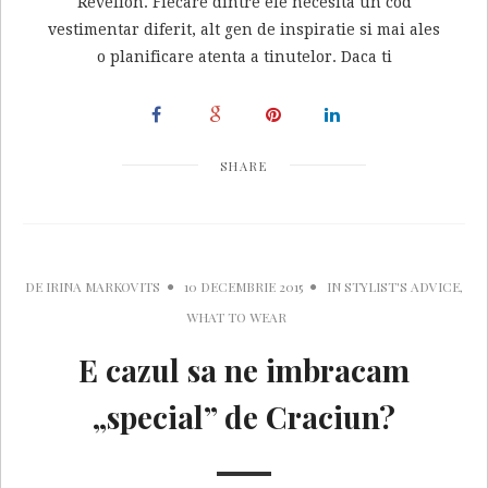
Revelion. Fiecare dintre ele necesita un cod
vestimentar diferit, alt gen de inspiratie si mai ales
o planificare atenta a tinutelor. Daca ti
SHARE
DE
IRINA MARKOVITS
10 DECEMBRIE 2015
IN
STYLIST'S ADVICE
,
WHAT TO WEAR
E cazul sa ne imbracam
„special” de Craciun?