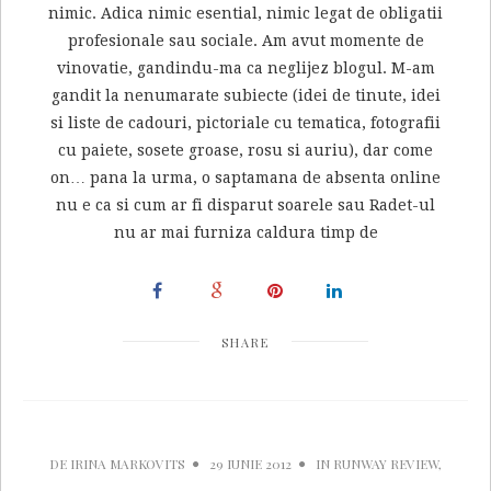
nimic. Adica nimic esential, nimic legat de obligatii
profesionale sau sociale. Am avut momente de
vinovatie, gandindu-ma ca neglijez blogul. M-am
gandit la nenumarate subiecte (idei de tinute, idei
si liste de cadouri, pictoriale cu tematica, fotografii
cu paiete, sosete groase, rosu si auriu), dar come
on… pana la urma, o saptamana de absenta online
nu e ca si cum ar fi disparut soarele sau Radet-ul
nu ar mai furniza caldura timp de
SHARE
DE
IRINA MARKOVITS
29 IUNIE 2012
IN
RUNWAY REVIEW
,