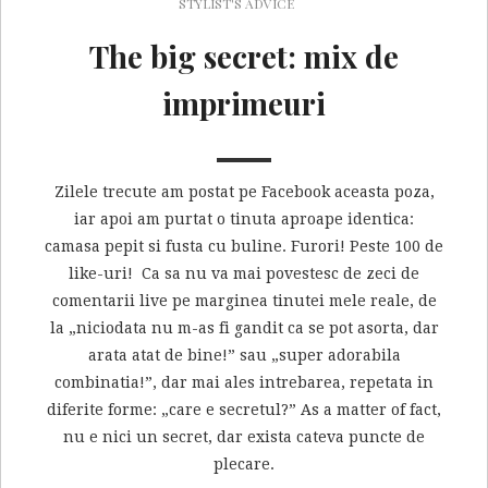
STYLIST'S ADVICE
The big secret: mix de
imprimeuri
Zilele trecute am postat pe Facebook aceasta poza,
iar apoi am purtat o tinuta aproape identica:
camasa pepit si fusta cu buline. Furori! Peste 100 de
like-uri! Ca sa nu va mai povestesc de zeci de
comentarii live pe marginea tinutei mele reale, de
la „niciodata nu m-as fi gandit ca se pot asorta, dar
arata atat de bine!” sau „super adorabila
combinatia!”, dar mai ales intrebarea, repetata in
diferite forme: „care e secretul?” As a matter of fact,
nu e nici un secret, dar exista cateva puncte de
plecare.