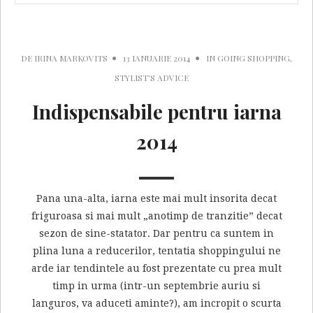
DE
IRINA MARKOVITS
13 IANUARIE 2014
IN
GOING SHOPPING
,
STYLIST'S ADVICE
Indispensabile pentru iarna
2014
Pana una-alta, iarna este mai mult insorita decat
friguroasa si mai mult „anotimp de tranzitie” decat
sezon de sine-statator. Dar pentru ca suntem in
plina luna a reducerilor, tentatia shoppingului ne
arde iar tendintele au fost prezentate cu prea mult
timp in urma (intr-un septembrie auriu si
languros, va aduceti aminte?), am incropit o scurta