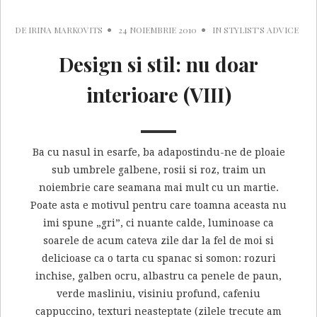
DE
IRINA MARKOVITS
24 NOIEMBRIE 2010
IN
STYLIST'S ADVICE
Design si stil: nu doar
interioare (VIII)
Ba cu nasul in esarfe, ba adapostindu-ne de ploaie
sub umbrele galbene, rosii si roz, traim un
noiembrie care seamana mai mult cu un martie.
Poate asta e motivul pentru care toamna aceasta nu
imi spune „gri”, ci nuante calde, luminoase ca
soarele de acum cateva zile dar la fel de moi si
delicioase ca o tarta cu spanac si somon: rozuri
inchise, galben ocru, albastru ca penele de paun,
verde masliniu, visiniu profund, cafeniu
cappuccino, texturi neasteptate (zilele trecute am