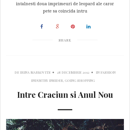
intalnesti doua imprimeuri de leopard ale caror
pete sa coincida intru
SHARE
DE
IRINA MARKOVITS
28 DECEMBRIE 2012
IN
FASHION
INDUSTRY INSIDER
,
GOING SHOPPING
Intre Craciun si Anul Nou