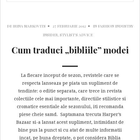
DE
IRINA MARKOVITS
27 FEBRUARIE 2012
IN
FASHION INDUSTRY
INSIDER
,
STYLIST'S ADVICE
Cum traduci „bibliile” modei
La fiecare inceput de sezon, revistele care se
respecta lanseaza pe piata un supliment de
tendinte: o editie separata, care trece in revista
colectiile cele mai importante, directiile stilistice si
cromatice esentiale ale sezonului, iti recomanda
piese cheie samd. Saptamana trecuta Harper’s
Bazaar si-a lansat acest supliment, intimidant de
bine pus la punct si cu atat de multe informatii
incat, pe buna dreptate, o pot considera Biblia