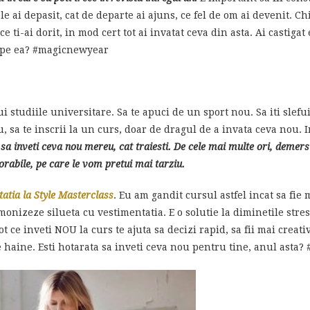
le ai depasit, cat de departe ai ajuns, ce fel de om ai devenit. Chi
 ce ti-ai dorit, in mod cert tot ai invatat ceva din asta. Ai castiga
ie pe ea? #magicnewyear
nui studiile universitare. Sa te apuci de un sport nou. Sa iti sle
, sa te inscrii la un curs, doar de dragul de a invata ceva nou. In
sa inveti ceva nou mereu, cat traiesti. De cele mai multe ori, demers
abile, pe care le vom pretui mai tarziu.
itatia la Style Masterclass
. Eu am gandit cursul astfel incat sa fie
rmonizeze silueta cu vestimentatia. E o solutie la diminetile str
 ce inveti NOU la curs te ajuta sa decizi rapid, sa fii mai creativa
 haine. Esti hotarata sa inveti ceva nou pentru tine, anul asta?