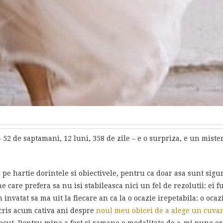
 52 de saptamani, 12 luni, 358 de zile – e o surpriza, e un miste
a pe hartie dorintele si obiectivele, pentru ca doar asa sunt sigur
ne care prefera sa nu isi stabileasca nici un fel de rezolutii: ei
m invatat sa ma uit la fiecare an ca la o ocazie irepetabila: o oca
scris acum cativa ani despre
noul meu obicei de a alege un cuvan
ecut. Pentru mine a fost si ramane o modalitate de a-mi pune ord