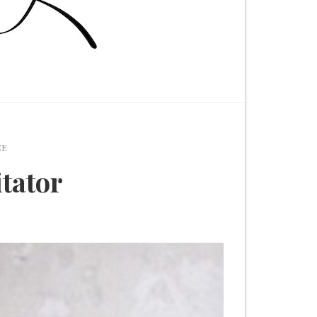
CE
tator