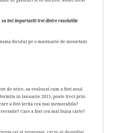
:
sa imi impartasiti trei dintre rezolutiile
mama focului pe o masinarie de mountain
nte de orice, sa evaluezi cum a fost anul
 intocmita in ianuarie 2015, poate treci prin
care a fost lectia cea mai memorabila?
nversatie? Care a fost cea mai buna carte?
ienta cat ai progresat, cat te-ai dezvoltat