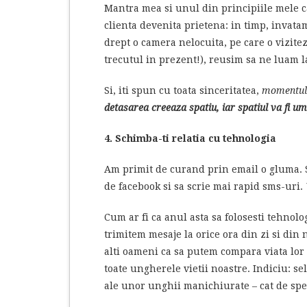
Mantra mea si unul din principiile mele c
clienta devenita prietena: in timp, invatam
drept o camera nelocuita, pe care o vizit
trecutul in prezent!), reusim sa ne luam 
Si, iti spun cu toata sinceritatea,
momentul 
detasarea creeaza spatiu, iar spatiul va fi u
4. Schimba-ti relatia cu tehnologia
Am primit de curand prin email o gluma. S
de facebook si sa scrie mai rapid sms-uri.
Cum ar fi ca anul asta sa folosesti tehnolo
trimitem mesaje la orice ora din zi si din
alti oameni ca sa putem compara viata lor 
toate ungherele vietii noastre. Indiciu: s
ale unor unghii manichiurate – cat de spe