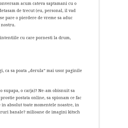
conversam acum cateva saptamani cu o
detasam de trecut (eu, personal, il vad
 se pare o pierdere de vreme sa aduc
 nostru.
 intentiile cu care pornesti la drum,
i, ca sa poata „derula” mai usor paginile
 (o supapa, o carja)? Ne-am obisnuit sa
 prostie postata online, sa spionam ce fac
e in absolut toate momentele noastre, in
caruri banale? milioane de imagini kitsch