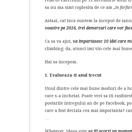
sa nu ma simt coplesita de ce am
„in farfur
Astazi, cat inca suntem la inceput de ianu
voastre pe 2016, trei demersuri care vor face
Ca sa va ajut,
va impartasesc 10 idei care mi-
climbing; da, atunci imi vin cele mai bune
Hai sa incepem.
1. Evalueaza-ti anul trecut
Unul dintre cele mai bune moduri de a hota
care s-a incheiat. Poate vrei sa iti rasfoies
postarile intregului an de pe Facebook, po
care a fost decizia cea mai importanta? ca
…
Whatever
, ideea este
sa iti acorzi un moment