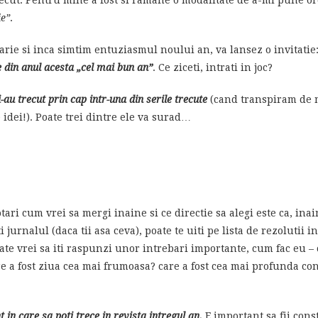
ie”
.
arie si inca simtim entuziasmul noului an, va lansez o invitatie
 din anul acesta „cel mai bun an”
. Ce ziceti, intrati in joc?
au trecut prin cap intr-una din serile trecute
(cand transpiram de 
 idei!). Poate trei dintre ele va surad…
ri cum vrei sa mergi inaine si ce directie sa alegi este ca, inai
ti jurnalul (daca tii asa ceva), poate te uiti pe lista de rezolutii
ate vrei sa iti raspunzi unor intrebari importante, cum fac eu – 
re a fost ziua cea mai frumoasa? care a fost cea mai profunda co
 in care sa poti trece in revista intregul an.
E important sa fii const