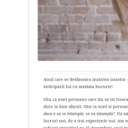
Anul care se desfasoara inaintea noastra –
anticiparii lui cu maxima bucurie!
Stiu ca sunt persoane care tin sa isi treac
duce la bun sfarsit. Stiu ca sunt si persoa
daca e sa se intample, se va intampla”
. Eu a
lucruri noi, de a trai experiente noi. Am 
refacut exercitiul pe 31 decembrie anul tr