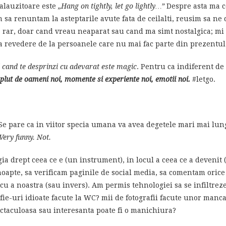
alauzitoare este
„Hang on tightly, let go lightly…”
Despre asta ma 
 sa renuntam la asteptarile avute fata de ceilalti, reusim sa ne 
ez rar, doar cand vreau neaparat sau cand ma simt nostalgica; mi
la revedere de la persoanele care nu mai fac parte din prezentul
cand te desprinzi cu adevarat este magic
. Pentru ca indiferent de
mplut de oameni noi, momente si experiente noi, emotii noi.
#letgo.
e pare ca in viitor specia umana va avea degetele mari mai lung
Very funny. Not.
gia drept ceea ce e (un instrument), in locul a ceea ce a devenit
 noapte, sa verificam paginile de social media, sa comentam orice
cu a noastra (sau invers). Am permis tehnologiei sa se infiltrez
elfie-uri idioate facute la WC? mii de fotografii facute unor man
ctaculoasa sau interesanta poate fi o manichiura?