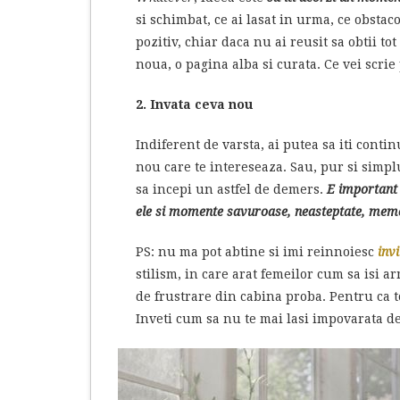
si schimbat, ce ai lasat in urma, ce obstaco
pozitiv, chiar daca nu ai reusit sa obtii tot
noua, o pagina alba si curata. Ce vei scr
2. Invata ceva nou
Indiferent de varsta, ai putea sa iti conti
nou care te intereseaza. Sau, pur si simplu
sa incepi un astfel de demers.
E important 
ele si momente savuroase, neasteptate, memor
PS: nu ma pot abtine si imi reinnoiesc
inv
stilism, in care arat femeilor cum sa isi a
de frustrare din cabina proba. Pentru ca tot
Inveti cum sa nu te mai lasi impovarata de