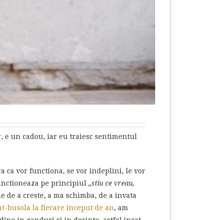
r, e un cadou, iar eu traiesc sentimentul
a ca vor functiona, se vor indeplini, le vor
 functioneaza pe principiul
„stiu ce vreau,
zie de a creste, a ma schimba, de a invata
t-busola la fiecare inceput de an
, am
ine in ganduri si in dorinte, astfel incat