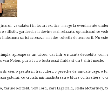
aginarul: va calatori in locuri exotice, merge la evenimente unde
ere stilistic, garderoba ii devine mai relaxata: optimismul se ve
 o indeamna sa isi acceseze mai des colectia de accesorii. Nu est
simpla, aproape ca un tricou, dar intr-o nuanta deosebita, cum 
s van Noten, purtat cu o fusta maxi fluida si un t-shirt moale.
garderoba:
o geanta in trei culori; o pereche de sandale cage, o f
baza gatului, cu croiala minimalista sau o bluza cu lavaliera, o 
, Carine Roitfeld, Tom Ford, Karl Lagerfeld, Stella McCartney, 