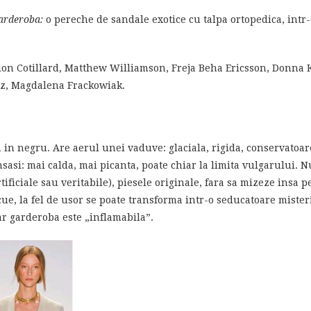
garderoba:
o pereche de sandale exotice cu talpa ortopedica, intr-
n Cotillard, Matthew Williamson, Freja Beha Ericsson, Donna K
tz, Magdalena Frackowiak.
a in negru. Are aerul unei vaduve: glaciala, rigida, conservatoa
asi: mai calda, mai picanta, poate chiar la limita vulgarului. Nu
ificiale sau veritabile), piesele originale, fara sa mizeze insa 
scue, la fel de usor se poate transforma intr-o seducatoare miste
iar garderoba este „inflamabila”.