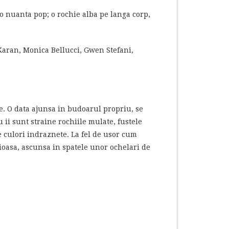
o nuanta pop; o rochie alba pe langa corp,
aran, Monica Bellucci, Gwen Stefani,
re. O data ajunsa in budoarul propriu, se
 ii sunt straine rochiile mulate, fustele
pe culori indraznete. La fel de usor cum
rioasa, ascunsa in spatele unor ochelari de