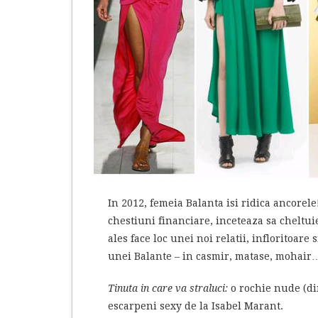
In 2012, femeia Balanta isi ridica ancorel
chestiuni financiare, inceteaza sa cheltui
ales face loc unei noi relatii, infloritoare
unei Balante – in casmir, matase, mohair
Tinuta in care va straluci:
o rochie nude (din
escarpeni sexy de la Isabel Marant.