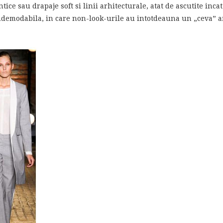
ice sau drapaje soft si linii arhitecturale, atat de ascutite incat 
indemodabila, in care non-look-urile au intotdeauna un „ceva” a