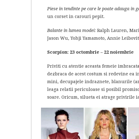
Piese in tendinte pe care le poate adauga in 
un corset in carouri pepit.
Balante in lumea modei:
Ralph Lauren, Mario
Jason Wu, Yohji Yamamoto, Annie Leibovi
Scorpion: 23 octombrie – 22 noiembrie
Priviti cu atentie aceasta femeie imbracat
dezbraca de acest costum si redevine ea ins
mini, decupajele indraznete, blanurile (art
leaga relatii periculoase si posibil promi
soare. Oricum, silueta ei atrage privirile 