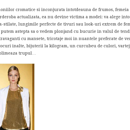
rmoniilor cromatice si inconjurata intotdeauna de frumos, femeia
rderoba actualizata, ea nu devine victima a modei: va alege intotd
a-stilate, lungimile perfecte de tivuri sau look-uri extrem de fe
Ne putem astepta sa o vedem plonjand cu bucurie in valul de tendi
travaganti cu mansete, tricotaje moi in nuantele preferate de ver
tocuri inalte, bijuterii la kilogram, un curcubeu de culori, vart
sublimeaza trupul…