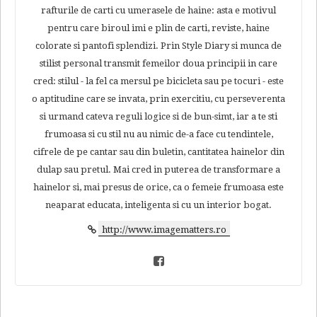
rafturile de carti cu umerasele de haine: asta e motivul
pentru care biroul imi e plin de carti, reviste, haine
colorate si pantofi splendizi. Prin Style Diary si munca de
stilist personal transmit femeilor doua principii in care
cred: stilul - la fel ca mersul pe bicicleta sau pe tocuri - este
o aptitudine care se invata, prin exercitiu, cu perseverenta
si urmand cateva reguli logice si de bun-simt, iar a te sti
frumoasa si cu stil nu au nimic de-a face cu tendintele,
cifrele de pe cantar sau din buletin, cantitatea hainelor din
dulap sau pretul. Mai cred in puterea de transformare a
hainelor si, mai presus de orice, ca o femeie frumoasa este
neaparat educata, inteligenta si cu un interior bogat.
http://www.imagematters.ro