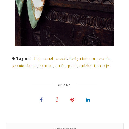
Tag-uri :
bej
,
camel
,
casual
,
design interior
,
esarfa
,
geanta
,
iarna
,
natural
,
outfit
,
piele
,
quiche
,
tricotaje
SHARE