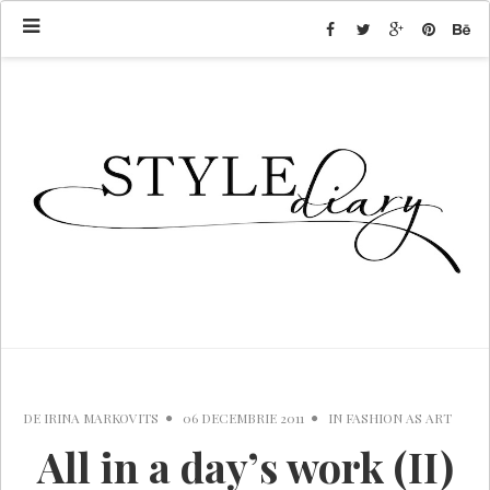
DE
IRINA MARKOVITS
06 DECEMBRIE 2011
IN
FASHION AS ART
All in a day’s work (II)