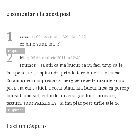
2 comentarii la acest post
1
coco
06 decembrie 2011 la 12:12
ce bine suna tot…:)
răspunde
2
M
06 decembrie 2011 la 12:49
Frumos – sa stii ca ma bucur ca iti faci timp sa le
faci pe toate „respirand”, prinde tare bine sa te citesc.
Eu am uneori impresia ca merg pe repede inainte si nu
prea am cum altfel. Deocamdata. Ma bucur insa ca percep
totusi frumosul, culorile, diverse gusturi, mirosuri,
texturi, sunt PREZENTA . Si imi plac post-urile tale :P.
răspunde
Lasă un răspuns